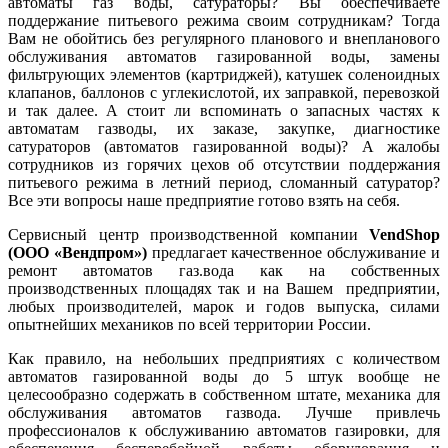
автоматы газ воды, сатураторы? Вы обеспечиваете
поддержание питьевого режима своим сотрудникам? Тогда
Вам не обойтись без регулярного планового и внепланового
обслуживания автоматов газированной воды, замены
фильтрующих элементов (картриджей), катушек соленоидных
клапанов, баллонов с углекислотой, их заправкой, перевозкой
и так далее. А стоит ли вспоминать о запасных частях к
автоматам газводы, их заказе, закупке, диагностике
сатураторов (автоматов газированной воды)? А жалобы
сотрудников из горячих цехов об отсутствии поддержания
питьевого режима в летний период, сломанный сатуратор?
Все эти вопросы наше предприятие готово взять на себя.
Сервисный центр производственной компании
VendShop
(ООО «Вендпром»)
предлагает качественное обслуживание и
ремонт автоматов газ.вода как на собственных
производственных площадях так и на Вашем предприятии,
любых производителей, марок и годов выпуска, силами
опытнейших механиков по всей территории России.
Как правило, на небольших предприятиях с количеством
автоматов газированной воды до 5 штук вообще не
целесообразно содержать в собственном штате, механика для
обслуживания автоматов газвода. Лучше привлечь
профессионалов к обслуживанию автоматов газировки, для