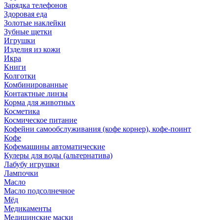
Зарядка телефонов
Здоровая еда
Золотые наклейки
Зубные щетки
Игрушки
Изделия из кожи
Икра
Книги
Колготки
Комбинированные
Контактные линзы
Корма для животных
Косметика
Космическое питание
Кофейни самообслуживания (кофе корнер), кофе-поинт
Кофе
Кофемашины автоматические
Кулеры для воды (альтернатива)
Лабубу игрушки
Лампочки
Масло
Масло подсолнечное
Мёд
Медикаменты
Медицинские маски