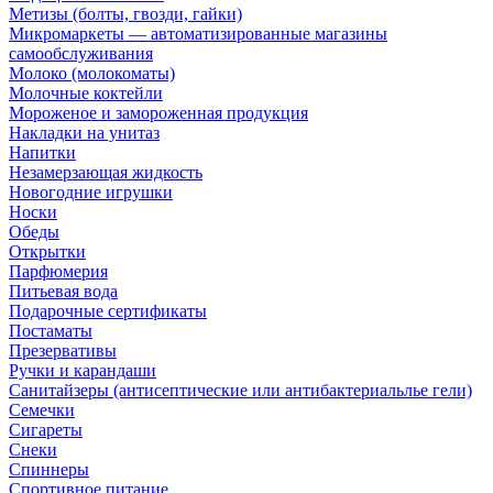
Метизы (болты, гвозди, гайки)
Микромаркеты — автоматизированные магазины
самообслуживания
Молоко (молокоматы)
Молочные коктейли
Мороженое и замороженная продукция
Накладки на унитаз
Напитки
Незамерзающая жидкость
Новогодние игрушки
Носки
Обеды
Открытки
Парфюмерия
Питьевая вода
Подарочные сертификаты
Постаматы
Презервативы
Ручки и карандаши
Санитайзеры (антисептические или антибактериальлье гели)
Семечки
Сигареты
Снеки
Спиннеры
Спортивное питание