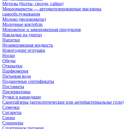
Метизы (болты, гвозди, гайки)
Микромаркеты — автоматизированные магазины
самообслуживания
Молоко (молокоматы)
Молочные коктейли
Мороженое и замороженная продукция
Накладки на унитаз
Напитки
Незамерзающая жидкость
Новогодние игрушки
Носки
Обеды
Открытки
Парфюмерия
Питьевая вода
Подарочные сертификаты
Постаматы
Презервативы
Ручки и карандаши
Санитайзеры (антисептические или антибактериальлье гели)
Семечки
Сигареты
Снеки
Спиннеры
Спортивное питание