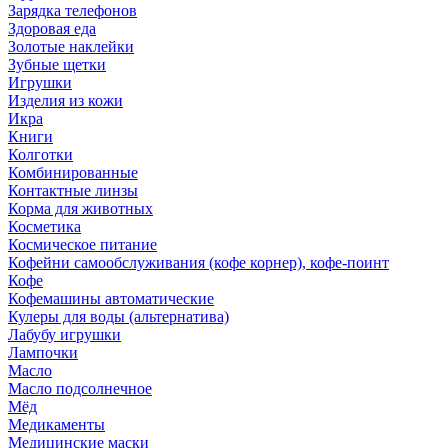
Зарядка телефонов
Здоровая еда
Золотые наклейки
Зубные щетки
Игрушки
Изделия из кожи
Икра
Книги
Колготки
Комбинированные
Контактные линзы
Корма для животных
Косметика
Космическое питание
Кофейни самообслуживания (кофе корнер), кофе-поинт
Кофе
Кофемашины автоматические
Кулеры для воды (альтернатива)
Лабубу игрушки
Лампочки
Масло
Масло подсолнечное
Мёд
Медикаменты
Медицинские маски