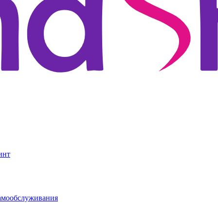
инт
амообслуживания