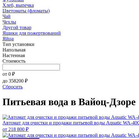
Хлеб, выпечка
Цветоматы (фломаты)
Чай
Чехлы
Другой товар
Ящики для пожертвований
Яйца
Тип установки
Напольная
Настенная
Стоимость
от
0
₽
до
358200
₽
Сбросить
Питьевая вода в Вайоц-Дзоре
Автомат для очистки и продажи питьевой воды Aquatic WA-40
от
218 800 ₽