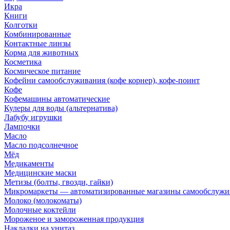
Икра
Книги
Колготки
Комбинированные
Контактные линзы
Корма для животных
Косметика
Космическое питание
Кофейни самообслуживания (кофе корнер), кофе-поинт
Кофе
Кофемашины автоматические
Кулеры для воды (альтернатива)
Лабубу игрушки
Лампочки
Масло
Масло подсолнечное
Мёд
Медикаменты
Медицинские маски
Метизы (болты, гвозди, гайки)
Микромаркеты — автоматизированные магазины самообслужи
Молоко (молокоматы)
Молочные коктейли
Мороженое и замороженная продукция
Накладки на унитаз