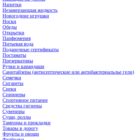
Напитки
Незамерзающая жидкость
Новогодние игрушки
Носки
Обеды
Открытки
Парфюмерия
Питьевая вода
Подарочные сертификаты
Постаматы
Презервативы
Ручки и карандаши
Санитайзеры (антисептические или антибактериальлье гели)
Семечки
Сигареты
Снеки
Спиннеры
Спортивное питание
Средства гигиены
Сувениры
Суши, роллы
Тампоны и прокладки
Товары в дорогу
Фрукты и овощи
Футболки