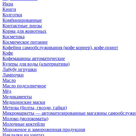
Икра
Книги
Колготки
Комбинированные
Контактные линзы
Корма для животных
Косметика
Космическое питание
Кофейни самообслуживания (кофе корнер), кофе-поинт
Кофе
Кофемашины автоматические
Кулеры для воды (альтернатива)
Лабубу игрушки
Лампочки
Масло
Масло подсолнечное
Мёд
Медикаменты
Медицинские маски
Метизы (болты, гвозди, гайки)
Микромаркеты — автоматизированные магазины самообслужи
Молоко (молокоматы)
Молочные коктейли
Мороженое и замороженная продукция
Накладки на унитаз