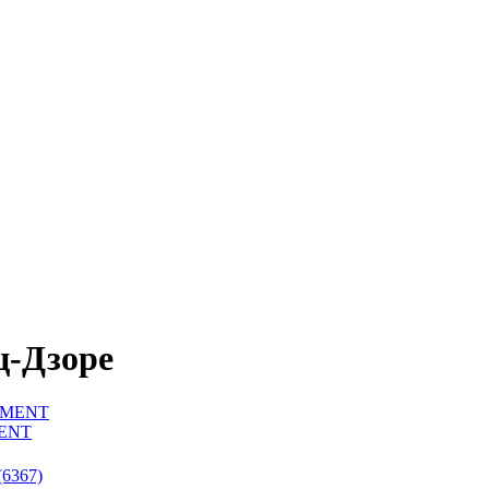
ц-Дзоре
MENT