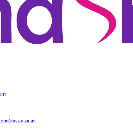
инт
амообслуживания