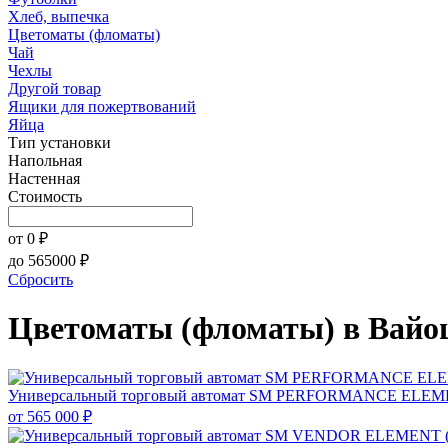
Хлеб, выпечка
Цветоматы (фломаты)
Чай
Чехлы
Другой товар
Ящики для пожертвований
Яйца
Тип установки
Напольная
Настенная
Стоимость
от
0
₽
до
565000
₽
Сбросить
Цветоматы (фломаты) в Вайо
Универсальный торговый автомат SM PERFORMANCE ELE
от
565 000 ₽