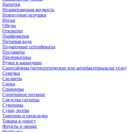
Напитки
Незамерзающая жидкость
Новогодние игрушки
Носки
Обеды
Открытки
Парфюмерия
Питьевая вода
Подарочные сертификаты
Постаматы
Презервативы
Ручки и карандаши
Санитайзеры (антисептические или антибактериальлье гели)
Семечки
Сигареты
Снеки
Спиннеры
Спортивное питание
Средства гигиены
Сувениры
Суши, роллы
Тампоны и прокладки
Товары в дорогу
Фрукты и овощи
Футболки